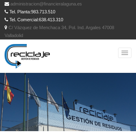
administracion@financieralaguna.es
Tel. Planta:983.713.510
Tel. Comercial:638.413.310
C/ Vázquez de Menchaca 34, Pol. Ind. Argales 47008
Valladolid
Toggl
navig